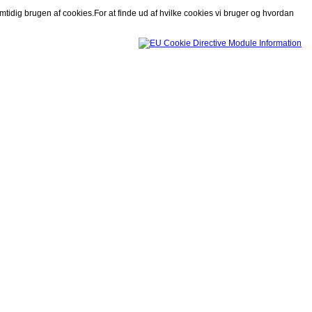
FORSIDE
SITE MAP
SPRING TIL INDHOLD
YOU TUBE
mtidig brugen af cookies.For at finde ud af hvilke cookies vi bruger og hvordan
HOP TIL HOVEDNAVIGATION OG LOG PÅ