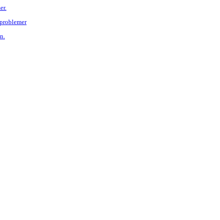
er.
 problemer
n.