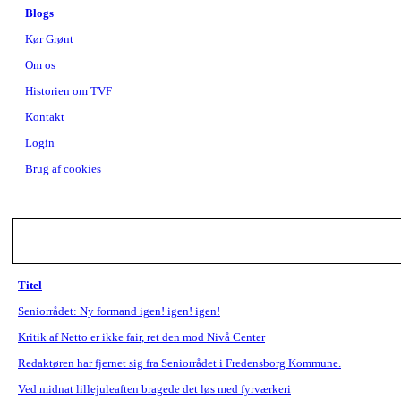
Blogs
Kør Grønt
Om os
Historien om TVF
Kontakt
Login
Brug af cookies
Titel
Seniorrådet: Ny formand igen! igen! igen!
Kritik af Netto er ikke fair, ret den mod Nivå Center
Redaktøren har fjernet sig fra Seniorrådet i Fredensborg Kommune.
Ved midnat lillejuleaften bragede det løs med fyrværkeri