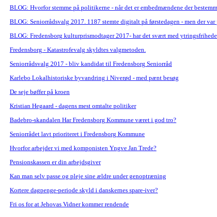
BLOG: Hvorfor stemme på politikerne - når det er embedmændene der bestemm
BLOG: Seniorrådsvalg 2017. 1187 stemte digitalt på førstedagen - men der var
BLOG: Fredensborg kulturprismodtager 2017- har det svært med ytringsfrihede
Fredensborg - Katastrofevalg skyldtes valgmetoden.
Seniorrådsvalg 2017 - bliv kandidat til Fredensborg Seniorråd
Karlebo Lokalhistoriske byvandring i Niverød - med pænt besøg
De seje bøffer på kroen
Kristian Hegaard - dagens mest omtalte politiker
Badebro-skandalen Har Fredensborg Kommune været i god tro?
Seniorrådet lavt prioriteret i Fredensborg Kommune
Hvorfor arbejder vi med komponisten Yngve Jan Trede?
Pensionskassen er din arbejdsgiver
Kan man selv passe og pleje sine ældre under genoptræning
Kortere dagpenge-periode skyld i danskernes spare-iver?
Fri os for at Jehovas Vidner kommer rendende