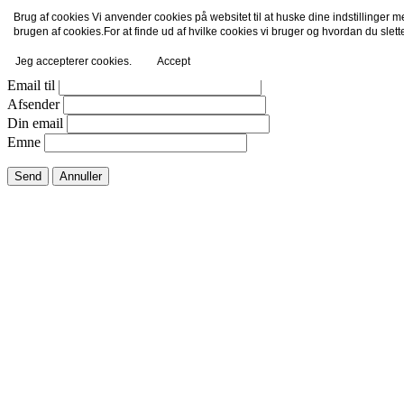
Brug af cookies Vi anvender cookies på websitet til at huske dine indstillinger 
Email dette link til en ven.
brugen af cookies.For at finde ud af hvilke cookies vi bruger og hvordan du slet
Jeg accepterer cookies.
Accept
Luk vindue
Email til
Afsender
Din email
Emne
Send
Annuller