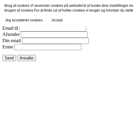
Brug af cookies Vi anvender cookies på websitet til at huske dine indstillinger 
Email dette link til en ven.
brugen af cookies.For at finde ud af hvilke cookies vi bruger og hvordan du slet
Jeg accepterer cookies.
Accept
Luk vindue
Email til
Afsender
Din email
Emne
Send
Annuller